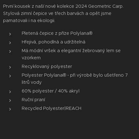
První kousek z naší nové kolekce 2024 Geometric Carp.
Stylová zimní čepice ve třech barvách a opět jsme
pamatovali i na ekologii.
Pletená čepice z příze Polylana®
Hřejivá, pohodlná a udržitelná
Má módní vršek a elegantní žebrovaný lem se
vzorkem
Recyklovaný polyester
Polyester Polylana® - při výrobě bylo ušetřeno 7
litrů vody
60% polyester / 40% akryl
Ruční praní
Recycled Polyester|REACH